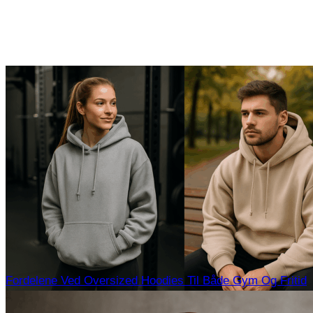
Fordelene Ved Oversized Hoodies Til Både Gym Og Fritid