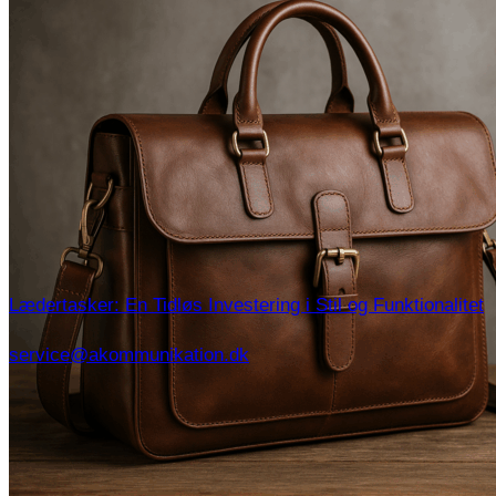
Lædertasker: En Tidløs Investering i Stil og Funktionalitet
service@akommunikation.dk