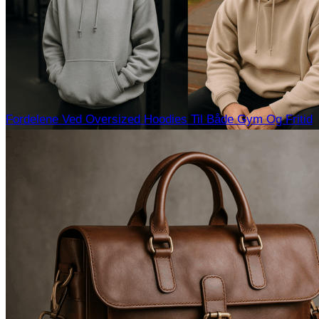
Fordelene Ved Oversized Hoodies Til Både Gym Og Fritid