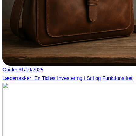
Guides
31/10/2025
Lædertasker: En Tidløs Investering i Stil og Funktionalitet