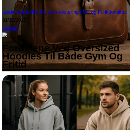
Lædertasker: En Tidløs Investering i Stil og Funktionalitet
31/10/2025
Guides
Fordelene Ved Oversized
Hoodies Til Både Gym Og
Fritid