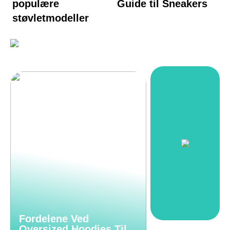
populære
Guide til Sneakers
støvletmodeller
Fordelene Ved
Oversized Hoodies Til