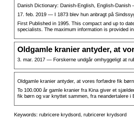
Danish Dictionary: Danish-English, English-Danish
17. feb. 2019 — I 1873 blev hun anbragt på Sindssyg
First Published in 1995. This compact and up to dat
specialists. The maximum information is provided i
Oldgamle kranier antyder, at vo
3. mar. 2017 — Forskerne undgår omhyggeligt at rub
Oldgamle kranier antyder, at vores forfædre fik bør
To 100.000 år gamle kranier fra Kina giver et sjæl
fik børn og var knyttet sammen, fra neandertalere i 
Keywords: rubricere krydsord, rubricerer krydsord