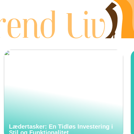
Lædertasker: En Tidløs Investering i
Stil og Funktionalitet