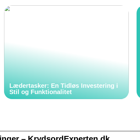
Lædertasker: En Tidløs Investering i
Stil og Funktionalitet
nger – KrydsordExperten.dk