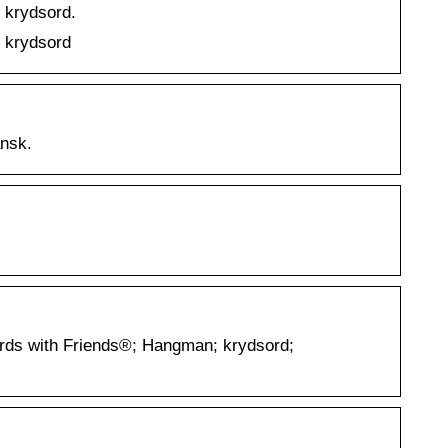
i krydsord.
i krydsord
ansk.
th Friends®; Hangman; krydsord;