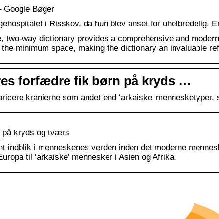
 – Google Bøger
ehospitalet i Risskov, da hun blev anset for uhelbredelig.
e, two-way dictionary provides a comprehensive and modern v
n the minimum space, making the dictionary an invaluable re
res forfædre fik børn på kryds …
ricere kranierne som andet end ‘arkaiske’ mennesketyper, s
n på kryds og tværs
dent indblik i menneskenes verden inden det moderne mennes
Europa til ‘arkaiske’ mennesker i Asien og Afrika.