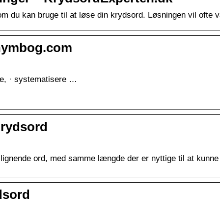
m du kan bruge til at løse din krydsord. Løsningen vil oft
onymbog.com
re, · systematisere …
rydsord
ignende ord, med samme længde der er nyttige til at kunne 
dsord