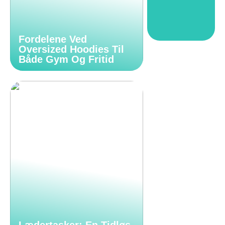
Fordelene Ved
Oversized Hoodies Til
Både Gym Og Fritid
Lædertasker: En Tidløs