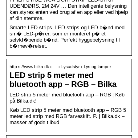
UDENDØRS, 2M 24V … Den intelligente belysning
kan styres enten ved brug af en app eller ved hjælp
af din stemme.
Smarte LED strips. LED strips og LED b�nd med
sm� LED-p�rer, som er monteret p� et
selvkl�bende b�nd. Perfekt hyggebelysning til
b�rnev�relset.
http s://www.bilka.dk › … › Lysudstyr › Lys og lamper
LED strip 5 meter med
bluetooth app – RGB – Bilka
LED strip 5 meter med bluetooth app – RGB | Køb
på Bilka.dk!
Køb LED strip 5 meter med bluetooth app – RGB 5
meter led strip med RGB farveskift. P. | Bilka.dk –
masser af gode tilbud