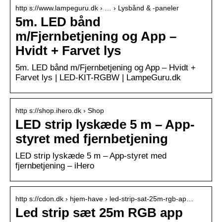
http s://www.lampeguru.dk › … › Lysbånd & -paneler
5m. LED bånd
m/Fjernbetjening og App –
Hvidt + Farvet lys
5m. LED bånd m/Fjernbetjening og App – Hvidt +
Farvet lys | LED-KIT-RGBW | LampeGuru.dk
http s://shop.ihero.dk › Shop
LED strip lyskæde 5 m – App-
styret med fjernbetjening
LED strip lyskæde 5 m – App-styret med
fjernbetjening – iHero
http s://cdon.dk › hjem-have › led-strip-sat-25m-rgb-ap…
Led strip sæt 25m RGB app