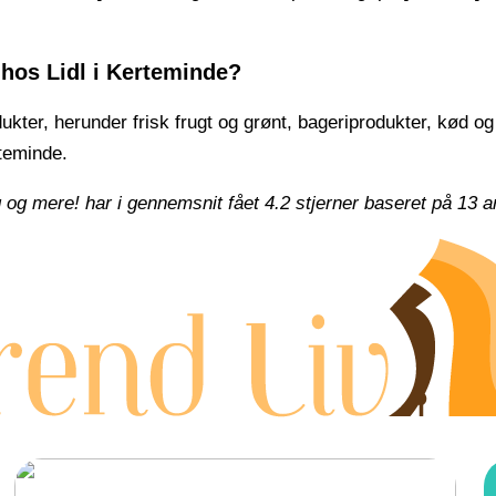
 hos Lidl i Kerteminde?
dukter, herunder frisk frugt og grønt, bageriprodukter, kød o
rteminde.
g og mere! har i gennemsnit fået
4.2
stjerner baseret på
13
a