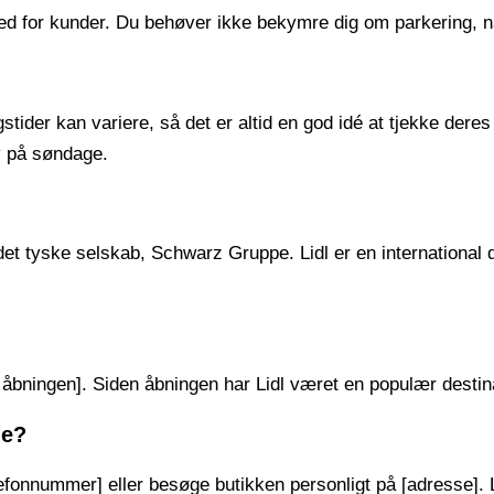
ghed for kunder. Du behøver ikke bekymre dig om parkering, n
tider kan variere, så det er altid en god idé at tjekke deres
v på søndage.
f det tyske selskab, Schwarz Gruppe. Lidl er en internationa
 åbningen]. Siden åbningen har Lidl været en populær destina
de?
efonnummer] eller besøge butikken personligt på [adresse]. Li