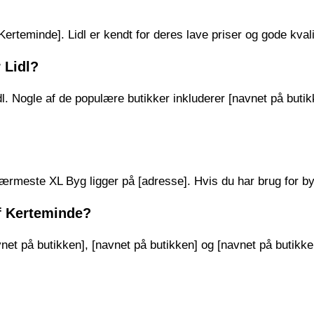
Kerteminde]. Lidl er kendt for deres lave priser og gode kvali
 Lidl?
dl. Nogle af de populære butikker inkluderer [navnet på butik
rmeste XL Byg ligger på [adresse]. Hvis du har brug for byg
af Kerteminde?
et på butikken], [navnet på butikken] og [navnet på butikke