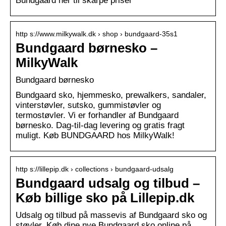
Bundgaard her til skarpe priser
http s://www.milkywalk.dk › shop › bundgaard-35s1
Bundgaard børnesko –
MilkyWalk
Bundgaard børnesko
Bundgaard sko, hjemmesko, prewalkers, sandaler,
vinterstøvler, sutsko, gummistøvler og
termostøvler. Vi er forhandler af Bundgaard
børnesko. Dag-til-dag levering og gratis fragt
muligt. Køb BUNDGAARD hos MilkyWalk!
http s://lillepip.dk › collections › bundgaard-udsalg
Bundgaard udsalg og tilbud –
Køb billige sko på Lillepip.dk
Udsalg og tilbud på massevis af Bundgaard sko og
støvler. Køb dine nye Bundgaard sko online på